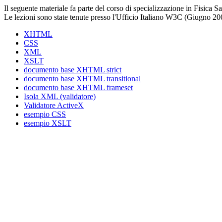
Il seguente materiale fa parte del corso di specializzazione in Fisica San
Le lezioni sono state tenute presso l'Ufficio Italiano W3C (Giugno 20
XHTML
CSS
XML
XSLT
documento base XHTML strict
documento base XHTML transitional
documento base XHTML frameset
Isola XML (validatore)
Validatore ActiveX
esempio CSS
esempio XSLT